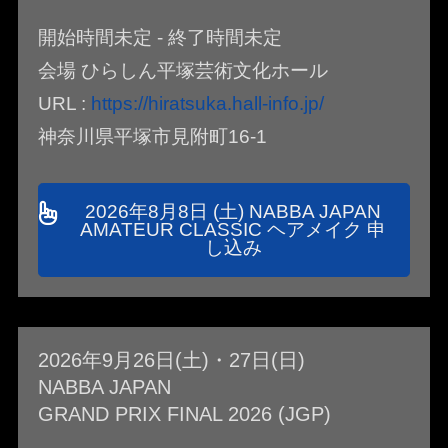
開始時間未定 - 終了時間未定
会場 ひらしん平塚芸術文化ホール
URL :
https://hiratsuka.hall-info.jp/
神奈川県平塚市見附町16-1
2026年8月8日 (土) NABBA JAPAN
AMATEUR CLASSIC ヘアメイク 申
し込み
2026年9月26日(土)・27日(日)
NABBA JAPAN
GRAND PRIX FINAL 2026 (JGP)