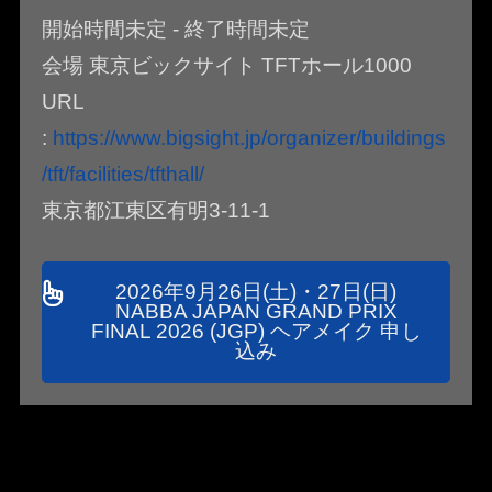
開始時間未定 - 終了時間未定
会場 東京ビックサイト TFTホール1000
URL
:
https://www.bigsight.jp/organizer/buildings
/tft/facilities/tfthall/
東京都江東区有明3-11-1
2026年9月26日(土)・27日(日)
NABBA JAPAN GRAND PRIX
FINAL 2026 (JGP) ヘアメイク 申し
込み