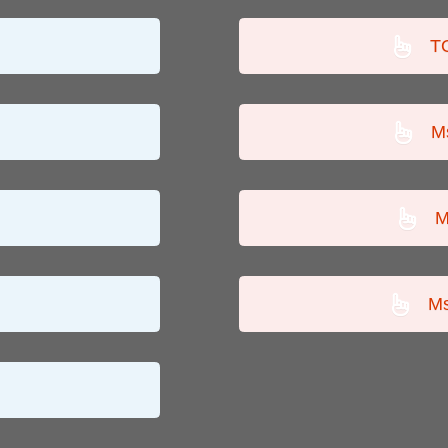
T
M
M
Ms