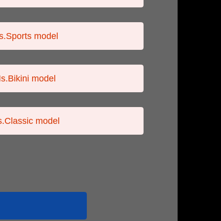
s.Sports model
s.Bikini model
.Classic model