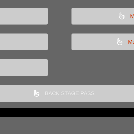
M
Ms
BACK STAGE PASS