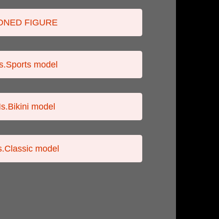
ONED FIGURE
s.Sports model
s.Bikini model
.Classic model