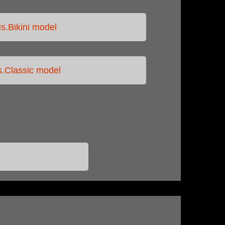
s.Bikini model
.Classic model