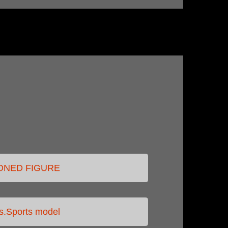
ONED FIGURE
s.Sports model