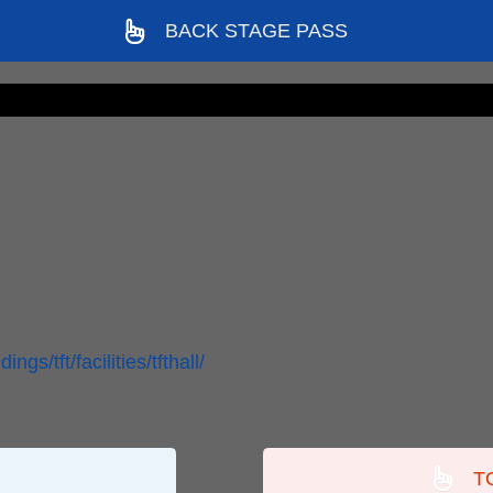
BACK STAGE PASS
ngs/tft/facilities/tfthall/
T