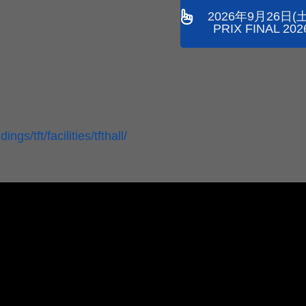
2026年9月26日(土
PRIX FINAL 202
ngs/tft/facilities/tfthall/