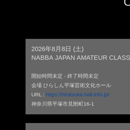
2026年8月8日 (土)
NABBA JAPAN AMATEUR CLASS
開始時間未定 - 終了時間未定
会場 ひらしん平塚芸術文化ホール
URL :
https://hiratsuka.hall-info.jp/
神奈川県平塚市見附町16-1