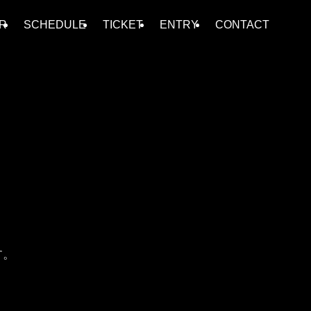
R
SCHEDULE
TICKET
ENTRY
CONTACT
す。
。