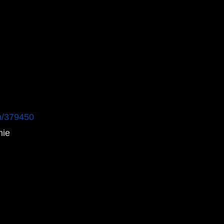
em/379450
ie