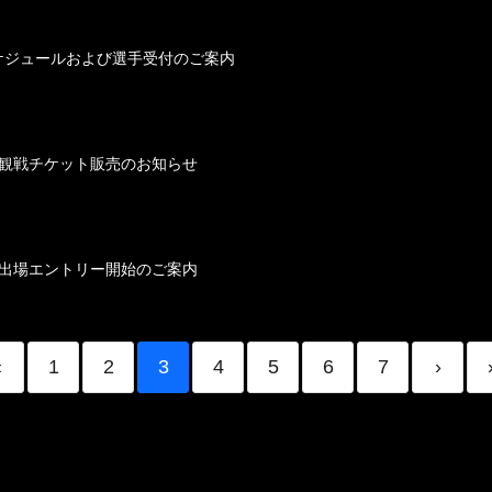
｜タイムスケジュールおよび選手受付のご案内
 2026｜観戦チケット販売のお知らせ
 2026｜出場エントリー開始のご案内
‹
1
2
3
4
5
6
7
›